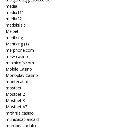
media
media111
media22
medskills.cl
Melbet
meritking
Meritking (1)
merphone.com
mew casino
mexhicofs.com
Mobile Casino
Monoplay Casino
montecatini.cl
mostbet
Mostbet 2
Mostbet 3
Mostbet AZ
mrthrills casino
municasablanca.cl
murobeachclub.es