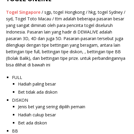
Togel Singapore
/ sgp, togel Hongkong / hkg, togel Sydney /
syd, Togel Toto Macau / ttm adalah beberapa pasaran besar
yang sangat diminati oleh para pencinta togel diseluruh
Indonesia. Pasaran lain yang hadir di DEWALIVE adalah
pasaran 3D, 4D dan juga 5D. Pasaran-pasaran tersebut juga
dilengkapi dengan tipe bettingan yang beragam, antara lain
bettingan tipe full, bettingan tipe diskon, , bettingan tipe BB
(Bolak Balik), dan bettingan tipe prize. untuk perbandingannya
bisa dilihat di bawah ini
FULL
Hadiah paling besar
Bet tidak ada diskon
DISKON
Jenis bet yang sering dipilih pemain
Hadiah cukup besar
Bet ada diskon
BB