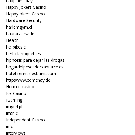
happinessday
Happy Jokers Casino
HappyJokers Casino
Hardware Security
harlemgym.cl
hautarzt-rw.de
Health
hellbikes.cl
herbolarioqueti.es
hipnosis para dejar las drogas
hogardelpescadorsanturce.es
hotel-renneslesbains.com
httpswww.comchay.de
Hurmio casino
Ice Casino
IGaming
imgurl.pl
imtri.cl
Independent Casino
info
interviews