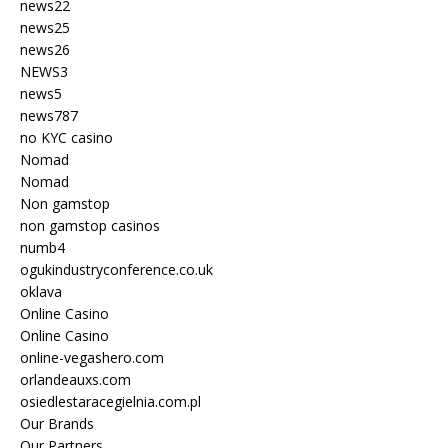
news22
news25
news26
NEWS3
news5
news787
no KYC casino
Nomad
Nomad
Non gamstop
non gamstop casinos
numb4
ogukindustryconference.co.uk
oklava
Online Casino
Online Casino
online-vegashero.com
orlandeauxs.com
osiedlestaracegielnia.com.pl
Our Brands
Our Partners