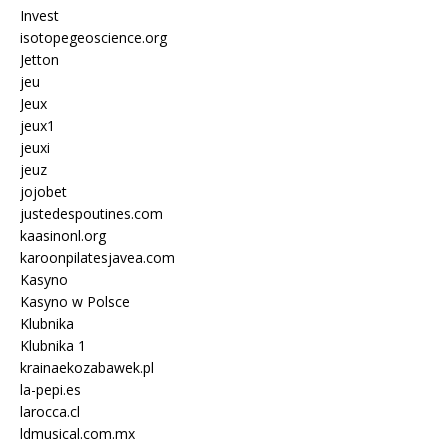
Invest
isotopegeoscience.org
Jetton
jeu
Jeux
jeux1
jeuxi
jeuz
jojobet
justedespoutines.com
kaasinonl.org
karoonpilatesjavea.com
Kasyno
Kasyno w Polsce
Klubnika
Klubnika 1
krainaekozabawek.pl
la-pepi.es
larocca.cl
ldmusical.com.mx