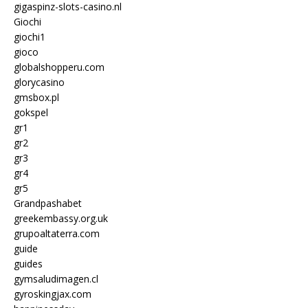
gigaspinz-slots-casino.nl
Giochi
giochi1
gioco
globalshopperu.com
glorycasino
gmsbox.pl
gokspel
gr1
gr2
gr3
gr4
gr5
Grandpashabet
greekembassy.org.uk
grupoaltaterra.com
guide
guides
gymsaludimagen.cl
gyroskingjax.com