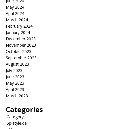
June 2024
May 2024
April 2024
March 2024
February 2024
January 2024
December 2023
November 2023
October 2023
September 2023
August 2023
July 2023
June 2023
May 2023
April 2023
March 2023
Categories
!Category
.5p-style.de