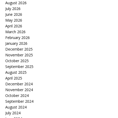
August 2026
July 2026
June 2026
May 2026
April 2026
March 2026
February 2026
January 2026
December 2025
November 2025
October 2025
September 2025
August 2025
April 2025
December 2024
November 2024
October 2024
September 2024
August 2024
July 2024