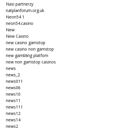
Nasi partnerzy
natplanforum.org.uk
Neon54 1
neon54.casino
New
New Casino
new casino gamstop
new casino non gamstop
new gambling platfom
new non gamstop casinos
news
news_2
news011
news06
news10
news11
news111
news12
news14
news2