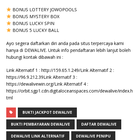
BONUS LOTTERY JOWOPOOLS
BONUS MYSTERY BOX
BONUS LUCKY SPIN
BONUS 5 LUCKY BALL
Ayo segera daftarkan diri anda pada situs terpercaya kami
hanya di DEWALIVE. Untuk info pendaftaran lebih lanjut boleh
hubungi kontak dibawah ini :
Link Alternatif 1 : http://159.65.1.249/Link Alternatif 2 :
https://96.9.212.39Link Alternatif 3 :
https://dewalivewin.org/Link Alternatif 4 :
https://orbit.sgp1.cdn.digitaloceanspaces.com/dewalive/index.h
tml
BUKTI JACKPOT DEWALIVE
BUKTI PEMBAYARAN DEWALIVE
DAFTAR DEWALIVE
DEWALIVE LINK ALTERNATIF
DEWALIVE PENIPU