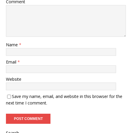
Comment
Name
*
Email
*
Website
Save my name, email, and website in this browser for the
next time I comment.
Search