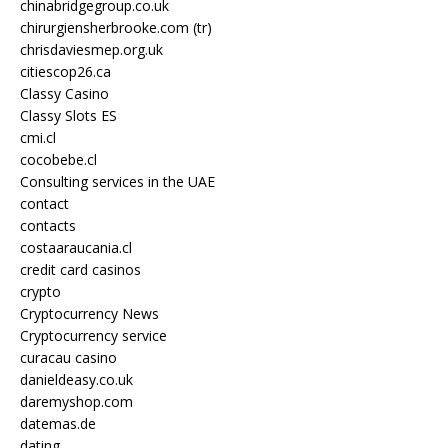
chinabridgegroup.co.uk
chirurgiensherbrooke.com (tr)
chrisdaviesmep.org.uk
citiescop26.ca
Classy Casino
Classy Slots ES
cmi.cl
cocobebe.cl
Consulting services in the UAE
contact
contacts
costaaraucania.cl
credit card casinos
crypto
Cryptocurrency News
Cryptocurrency service
curacau casino
danieldeasy.co.uk
daremyshop.com
datemas.de
dating