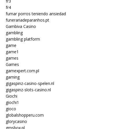
fr3
fr4
fumar porros teniendo ansiedad
funerariadeparanhos.pt
Gambiva Casino
gambling
gambling platform
game
game1
games
Games
gamexpert.com.pl
gaming
gigaspinz-casino-spelen.nl
gigaspinz-slots-casino.nl
Giochi
giochi1
gioco
globalshopperu.com
glorycasino
gmsbox.pl