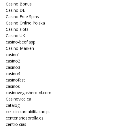
Casino Bonus
Casino DE
Casino Free Spins
Casino Online Polska
Casino slots
Casino UK
casino-beef.app
Casino-Marken
casino1
casino2
casino3
casino4
casinofast
casinos
casinovegashero-nl.com
Casinovice ca
catalog
ccr-clinicareabilitacao.pt
centenariosorolla.es
centro cias