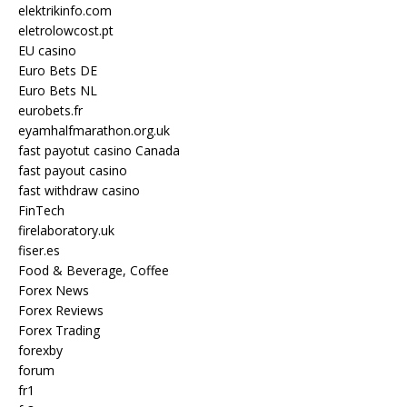
elektrikinfo.com
eletrolowcost.pt
EU casino
Euro Bets DE
Euro Bets NL
eurobets.fr
eyamhalfmarathon.org.uk
fast payotut casino Canada
fast payout casino
fast withdraw casino
FinTech
firelaboratory.uk
fiser.es
Food & Beverage, Coffee
Forex News
Forex Reviews
Forex Trading
forexby
forum
fr1