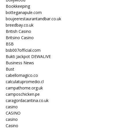
Bookkeeping
botteganapule.com
boujeerestaurantandbar.co.uk
breedbay.co.uk
British Casino
Britsino Casino
BSB
bsb007official.com
Bukti Jackpot DEWALIVE
Business News
Bust
cabellomagico.co
calculatupromedio.cl
campathome.org.uk
camposchicken.pe
caragordacantina.co.uk
casino
CASINO
casino
Casino