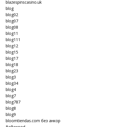
blazespinscasino.uk
blog
blog02
blog07
blog08
blog11
blog111
blog12
blog15
blog17
blog18
blog23
blog3
blog34
blog4
blog7
blog787
blog8
blog9
bloomtiendas.com без анкор
Bollywood