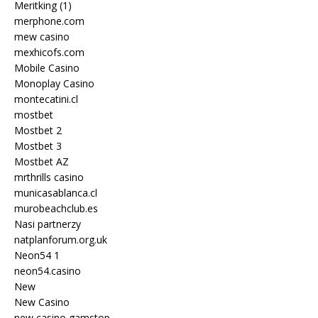
Meritking (1)
merphone.com
mew casino
mexhicofs.com
Mobile Casino
Monoplay Casino
montecatini.cl
mostbet
Mostbet 2
Mostbet 3
Mostbet AZ
mrthrills casino
municasablanca.cl
murobeachclub.es
Nasi partnerzy
natplanforum.org.uk
Neon54 1
neon54.casino
New
New Casino
new casino gamstop