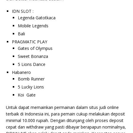
IDN SLOT :
Legenda Gatotkaca
Mobile Legends
Bali
PRAGMATIC PLAY
Gates of Olympus
Sweet Bonanza
5 Lions Dance
Habanero
Bomb Runner
5 Lucky Lions
Koi Gate
Untuk dapat memainkan permainan dalam situs judi online
terbaik di Indonesia ini, para pemain cukup melakukan deposit
minimal 10.000 rupiah. Dengan ditunjang oleh proses deposit
cepat dan withdraw yang pasti dibayar berapapun nominalnya,