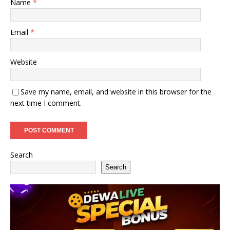
Name
*
Email
*
Website
Save my name, email, and website in this browser for the
next time I comment.
Search
Search