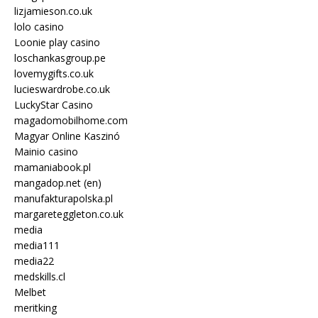
lizjamieson.co.uk
lolo casino
Loonie play casino
loschankasgroup.pe
lovemygifts.co.uk
lucieswardrobe.co.uk
LuckyStar Casino
magadomobilhome.com
Magyar Online Kaszinó
Mainio casino
mamaniabook.pl
mangadop.net (en)
manufakturapolska.pl
margareteggleton.co.uk
media
media111
media22
medskills.cl
Melbet
meritking