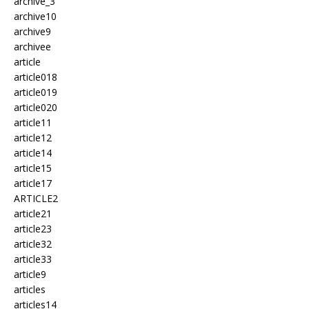
archive_3
archive10
archive9
archivee
article
article018
article019
article020
article11
article12
article14
article15
article17
ARTICLE2
article21
article23
article32
article33
article9
articles
articles14