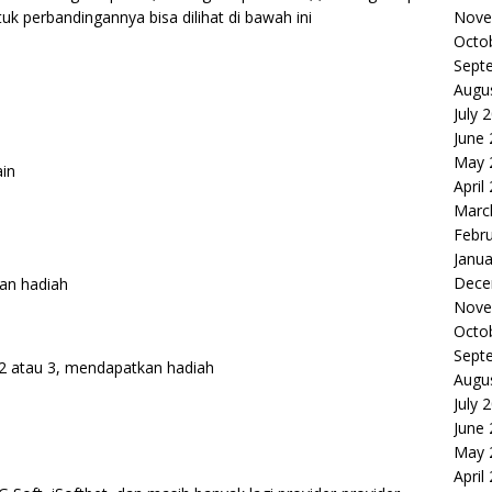
tuk perbandingannya bisa dilihat di bawah ini
Nove
Octo
Sept
Augu
July 
June
May 
ain
April
Marc
Febr
Janua
Dece
kan hadiah
Nove
Octo
Sept
1, 2 atau 3, mendapatkan hadiah
Augu
July 
June
May 
April