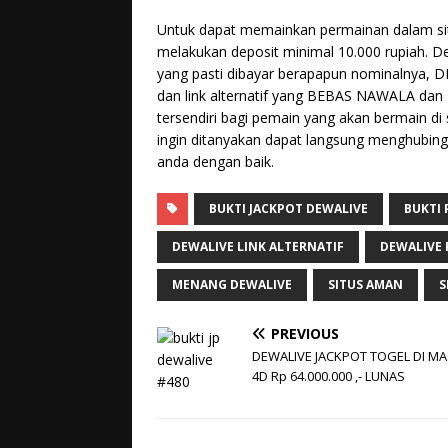
Untuk dapat memainkan permainan dalam situs
melakukan deposit minimal 10.000 rupiah. D
yang pasti dibayar berapapun nominalnya, D
dan link alternatif yang BEBAS NAWALA d
tersendiri bagi pemain yang akan bermain di 
ingin ditanyakan dapat langsung menghubingi
anda dengan baik.
BUKTI JACKPOT DEWALIVE
BUKTI
DEWALIVE LINK ALTERNATIF
DEWALIVE 
MENANG DEWALIVE
SITUS AMAN
S
PREVIOUS
DEWALIVE JACKPOT TOGEL DI 
4D Rp 64.000.000 ,- LUNAS