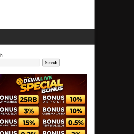
ch
Search