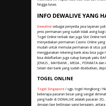
hingga lunas.
INFO DEWALIVE
YANG H
Dewalive
sebagai penyedia jasa layanan jud
jenis permainan yang sudah tidak asing bagi
Togel Online terbaik dan juga Slot Online ter
menyediakan permainan Casino Online yang 
mudah untuk memulai permainan di situs judi
menggunakan rekening bank atau bisa jug
bisa didaftarkan juga cukup banyak yaitu B
JENIUS , MAYBANK , MEGA , PERMATA dan u
Selain dari bank yang sudah disebutkan, depo
TOGEL ONLINE
Togel Singapore
/ sgp, togel Hongkong / hk
beberapa pasaran besar yang sangat diminati 
yang hadir di DEWALIVE adalah pasaran 3D, 
dengan tipe bettingan yang beragam, antara lai