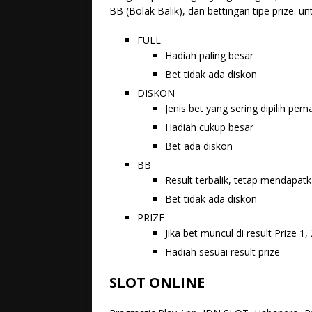
BB (Bolak Balik), dan bettingan tipe prize. un
FULL
Hadiah paling besar
Bet tidak ada diskon
DISKON
Jenis bet yang sering dipilih pem
Hadiah cukup besar
Bet ada diskon
BB
Result terbalik, tetap mendapat
Bet tidak ada diskon
PRIZE
Jika bet muncul di result Prize 
Hadiah sesuai result prize
SLOT ONLINE