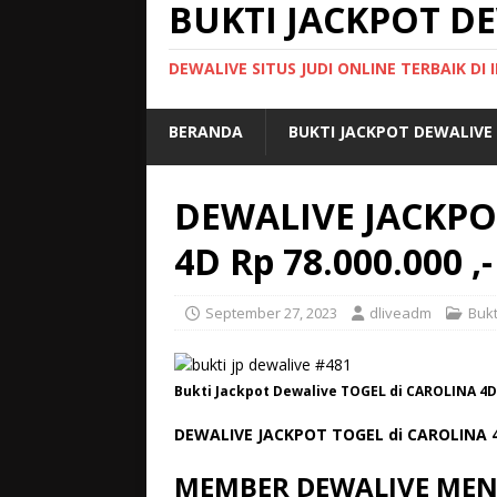
BUKTI JACKPOT D
DEWALIVE SITUS JUDI ONLINE TERBAIK DI
BERANDA
BUKTI JACKPOT DEWALIVE
DEWALIVE JACKPO
4D Rp 78.000.000 
September 27, 2023
dliveadm
Bukt
Bukti Jackpot Dewalive TOGEL di CAROLINA 4D
DEWALIVE JACKPOT TOGEL di CAROLINA 4D
MEMBER DEWALIVE ME