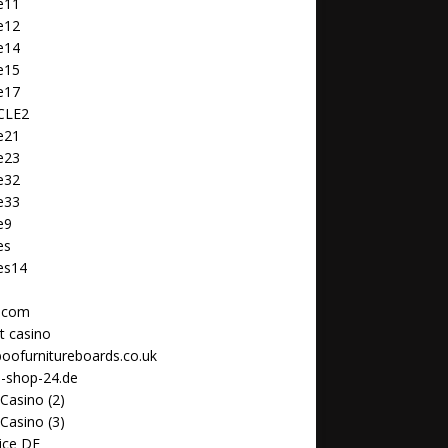
le11
le12
le14
le15
le17
CLE2
le21
le23
le32
le33
le9
es
les14
scom
t casino
oofurnitureboards.co.uk
-shop-24.de
Casino (2)
Casino (3)
ice DE