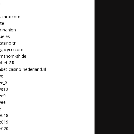
n
ainox.com
ate
ompanion
que.es
casino tr
legacyco.com
lmshorn-sh.de
bet GR
et-casino-nederland.nl
ve
ve_3
ve10
ve9
vee
e
le018
le019
le020