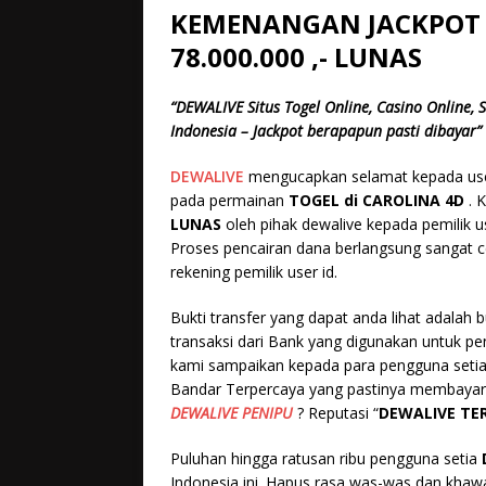
KEMENANGAN
JACKPOT 
78.000.000 ,- LUNAS
“
DEWALIVE
Situs Togel Online, Casino Online, 
Indonesia – Jackpot berapapun pasti dibayar”
DEWALIVE
mengucapkan selamat kepada use
pada permainan
TOGEL di CAROLINA 4D
. 
LUNAS
oleh pihak dewalive kepada pemilik u
Proses pencairan dana berlangsung sangat 
rekening pemilik user id.
Bukti transfer yang dapat anda lihat adalah 
transaksi dari Bank yang digunakan untuk pen
kami sampaikan kepada para pengguna seti
Bandar Terpercaya yang pastinya membaya
DEWALIVE
PENIPU
? Reputasi “
DEWALIVE
TE
Puluhan hingga ratusan ribu pengguna setia
Indonesia ini. Hapus rasa was-was dan kha