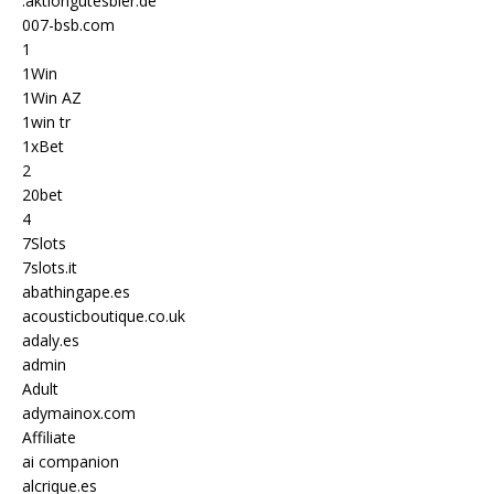
.aktiongutesbier.de
007-bsb.com
1
1Win
1Win AZ
1win tr
1xBet
2
20bet
4
7Slots
7slots.it
abathingape.es
acousticboutique.co.uk
adaly.es
admin
Adult
adymainox.com
Affiliate
ai companion
alcrique.es