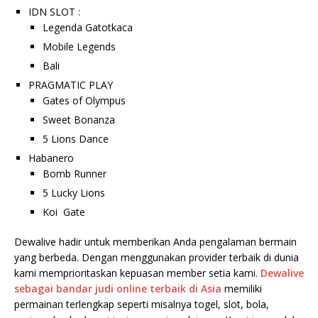
IDN SLOT :
Legenda Gatotkaca
Mobile Legends
Bali
PRAGMATIC PLAY
Gates of Olympus
Sweet Bonanza
5 Lions Dance
Habanero
Bomb Runner
5 Lucky Lions
Koi Gate
Dewalive hadir untuk memberikan Anda pengalaman bermain
yang berbeda. Dengan menggunakan provider terbaik di dunia
kami memprioritaskan kepuasan member setia kami.
Dewalive
sebagai bandar judi online terbaik di Asia
memiliki
permainan terlengkap seperti misalnya togel, slot, bola,