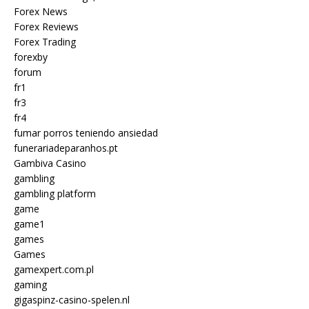
Forex News
Forex Reviews
Forex Trading
forexby
forum
fr1
fr3
fr4
fumar porros teniendo ansiedad
funerariadeparanhos.pt
Gambiva Casino
gambling
gambling platform
game
game1
games
Games
gamexpert.com.pl
gaming
gigaspinz-casino-spelen.nl