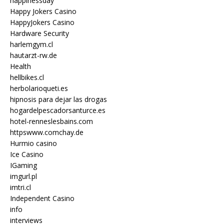
happinessday
Happy Jokers Casino
HappyJokers Casino
Hardware Security
harlemgym.cl
hautarzt-rw.de
Health
hellbikes.cl
herbolarioqueti.es
hipnosis para dejar las drogas
hogardelpescadorsanturce.es
hotel-renneslesbains.com
httpswww.comchay.de
Hurmio casino
Ice Casino
IGaming
imgurl.pl
imtri.cl
Independent Casino
info
interviews