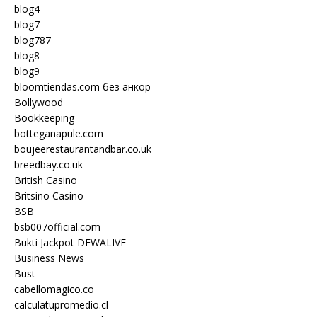
blog4
blog7
blog787
blog8
blog9
bloomtiendas.com без анкор
Bollywood
Bookkeeping
botteganapule.com
boujeerestaurantandbar.co.uk
breedbay.co.uk
British Casino
Britsino Casino
BSB
bsb007official.com
Bukti Jackpot DEWALIVE
Business News
Bust
cabellomagico.co
calculatupromedio.cl