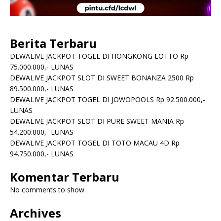
Berita Terbaru
DEWALIVE JACKPOT TOGEL DI HONGKONG LOTTO Rp
75.000.000,- LUNAS
DEWALIVE JACKPOT SLOT DI SWEET BONANZA 2500 Rp
89.500.000,- LUNAS
DEWALIVE JACKPOT TOGEL DI JOWOPOOLS Rp 92.500.000,-
LUNAS
DEWALIVE JACKPOT SLOT DI PURE SWEET MANIA Rp
54.200.000,- LUNAS
DEWALIVE JACKPOT TOGEL DI TOTO MACAU 4D Rp
94.750.000,- LUNAS
Komentar Terbaru
No comments to show.
Archives