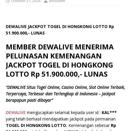
October 21, 2024
dliveadm
DEWALIVE JACKPOT TOGEL DI HONGKONG LOTTO Rp
51.900.000,- LUNAS
MEMBER DEWALIVE MENERIMA
PELUNASAN KEMENANGAN
JACKPOT TOGEL DI HONGKONG
LOTTO Rp 51.900.000,- LUNAS
“
DEWALIVE
Situs Togel Online, Casino Online, Slot Online Terbaik,
Terpercaya, Terbesar dan Terlengkap di Indonesia – Jackpot
berapapun pasti dibayar”
DEWALIVE
mengucapkan selamat kepada user id :
KAL***
yang telah berhasil mendapatkan jackpot pada permainan
TOGEL DI HONGKONG LOTTO.
Kemenangan sebesar
Rp