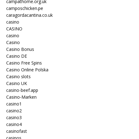
campathome.org.uk
camposchicken.pe
caragordacantina.co.uk
casino
CASINO
casino
Casino
Casino Bonus
Casino DE
Casino Free Spins
Casino Online Polska
Casino slots
Casino UK
casino-beef.app
Casino-Marken
casino1
casino2
casino3
casino4
casinofast
casinos