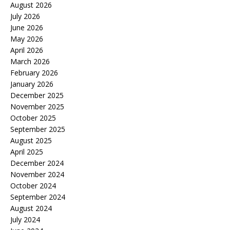
August 2026
July 2026
June 2026
May 2026
April 2026
March 2026
February 2026
January 2026
December 2025
November 2025
October 2025
September 2025
August 2025
April 2025
December 2024
November 2024
October 2024
September 2024
August 2024
July 2024