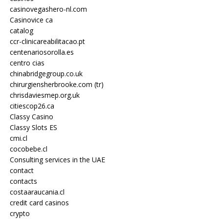
casinovegashero-nl.com
Casinovice ca
catalog
ccr-clinicareabilitacao.pt
centenariosorolla.es
centro cias
chinabridgegroup.co.uk
chirurgiensherbrooke.com (tr)
chrisdaviesmep.org.uk
citiescop26.ca
Classy Casino
Classy Slots ES
cmi.cl
cocobebe.cl
Consulting services in the UAE
contact
contacts
costaaraucania.cl
credit card casinos
crypto