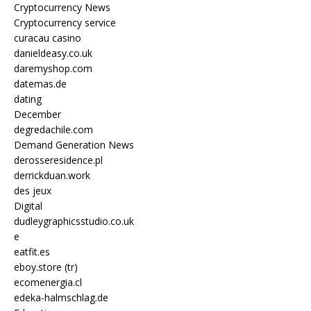
Cryptocurrency News
Cryptocurrency service
curacau casino
danieldeasy.co.uk
daremyshop.com
datemas.de
dating
December
degredachile.com
Demand Generation News
derosseresidence.pl
derrickduan.work
des jeux
Digital
dudleygraphicsstudio.co.uk
e
eatfit.es
eboy.store (tr)
ecomenergia.cl
edeka-halmschlag.de