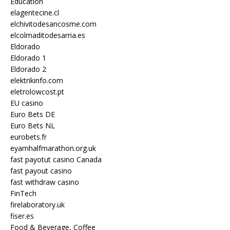
Education
elagentecine.cl
elchivitodesancosme.com
elcolmaditodesarria.es
Eldorado
Eldorado 1
Eldorado 2
elektrikinfo.com
eletrolowcost.pt
EU casino
Euro Bets DE
Euro Bets NL
eurobets.fr
eyamhalfmarathon.org.uk
fast payotut casino Canada
fast payout casino
fast withdraw casino
FinTech
firelaboratory.uk
fiser.es
Food & Beverage, Coffee