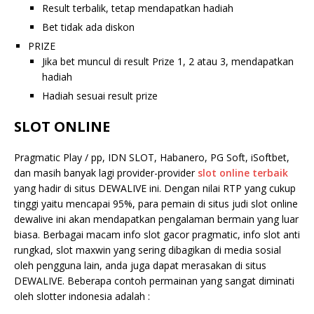
Result terbalik, tetap mendapatkan hadiah
Bet tidak ada diskon
PRIZE
Jika bet muncul di result Prize 1, 2 atau 3, mendapatkan
hadiah
Hadiah sesuai result prize
SLOT ONLINE
Pragmatic Play / pp, IDN SLOT, Habanero, PG Soft, iSoftbet,
dan masih banyak lagi provider-provider
slot online terbaik
yang hadir di situs DEWALIVE ini. Dengan nilai RTP yang cukup
tinggi yaitu mencapai 95%, para pemain di situs judi slot online
dewalive ini akan mendapatkan pengalaman bermain yang luar
biasa. Berbagai macam info slot gacor pragmatic, info slot anti
rungkad, slot maxwin yang sering dibagikan di media sosial
oleh pengguna lain, anda juga dapat merasakan di situs
DEWALIVE. Beberapa contoh permainan yang sangat diminati
oleh slotter indonesia adalah :