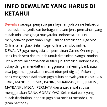
INFO DEWALIVE
YANG HARUS DI
KETAHUI
Dewalive
sebagai penyedia jasa layanan judi online terbaik di
indonesia menyediakan berbagai macam jenis permainan yang
sudah tidak asing bagi masyarakat Indonesia. Situs ini
menyediakan permainan Togel Online terbaik dan juga Slot
Online terlengkap. Selain togel online dan slot online,
DEWALIVE juga menyediakan permainan Casino Online yang
tidak kalah seru dan mudah untuk dimainkan. Sangat mudah
untuk memulai permainan di situs judi terbaik di indonesia ini,
cukup dengan mendaftar menggunakan rekening bank atau
bisa juga menggunakan
e-wallet
(dompet digital). Rekening
bank yang bisa didaftarkan juga cukup banyak yaitu BANK BCA
, BRI , MANDIRI , CIMB , PANIN , SINARMAS , BSI , JENIUS ,
MAYBANK , MEGA , PERMATA dan untuk e-wallet bisa
menggunakan DANA, GOPAY, OVO. Selain dari bank yang
sudah disebutkan, deposit juga bisa melalui metode QRIS
(scan barcode).