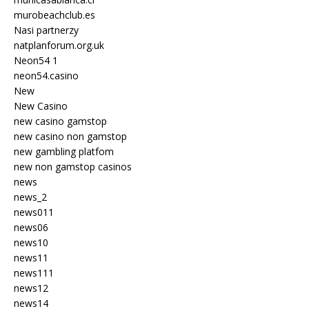
murobeachclub.es
Nasi partnerzy
natplanforum.org.uk
Neon54 1
neon54.casino
New
New Casino
new casino gamstop
new casino non gamstop
new gambling platfom
new non gamstop casinos
news
news_2
news011
news06
news10
news11
news111
news12
news14