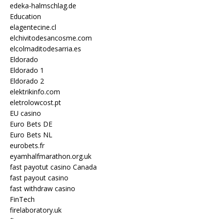
edeka-halmschlag.de
Education
elagentecine.cl
elchivitodesancosme.com
elcolmaditodesarria.es
Eldorado
Eldorado 1
Eldorado 2
elektrikinfo.com
eletrolowcost.pt
EU casino
Euro Bets DE
Euro Bets NL
eurobets.fr
eyamhalfmarathon.org.uk
fast payotut casino Canada
fast payout casino
fast withdraw casino
FinTech
firelaboratory.uk