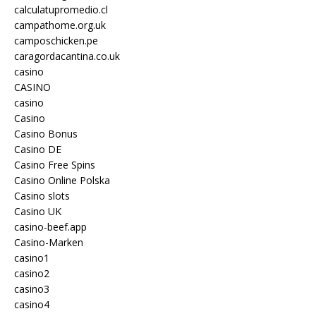
calculatupromedio.cl
campathome.org.uk
camposchicken.pe
caragordacantina.co.uk
casino
CASINO
casino
Casino
Casino Bonus
Casino DE
Casino Free Spins
Casino Online Polska
Casino slots
Casino UK
casino-beef.app
Casino-Marken
casino1
casino2
casino3
casino4