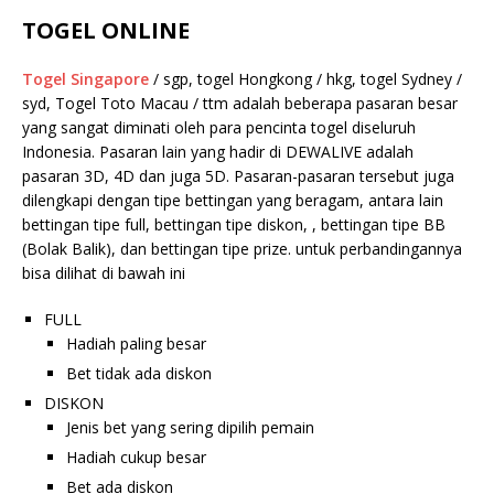
TOGEL ONLINE
Togel Singapore
/ sgp, togel Hongkong / hkg, togel Sydney /
syd, Togel Toto Macau / ttm adalah beberapa pasaran besar
yang sangat diminati oleh para pencinta togel diseluruh
Indonesia. Pasaran lain yang hadir di DEWALIVE adalah
pasaran 3D, 4D dan juga 5D. Pasaran-pasaran tersebut juga
dilengkapi dengan tipe bettingan yang beragam, antara lain
bettingan tipe full, bettingan tipe diskon, , bettingan tipe BB
(Bolak Balik), dan bettingan tipe prize. untuk perbandingannya
bisa dilihat di bawah ini
FULL
Hadiah paling besar
Bet tidak ada diskon
DISKON
Jenis bet yang sering dipilih pemain
Hadiah cukup besar
Bet ada diskon