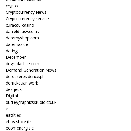
crypto
Cryptocurrency News
Cryptocurrency service
curacau casino
danieldeasy.co.uk
daremyshop.com
datemas.de
dating
December
degredachile.com
Demand Generation News
derosseresidence.pl
derrickduan.work
des jeux
Digital
dudleygraphicsstudio.co.uk
e
eatfit.es
eboy.store (tr)
ecomenergia.cl