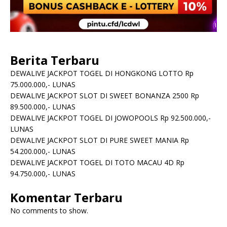
Berita Terbaru
DEWALIVE JACKPOT TOGEL DI HONGKONG LOTTO Rp
75.000.000,- LUNAS
DEWALIVE JACKPOT SLOT DI SWEET BONANZA 2500 Rp
89.500.000,- LUNAS
DEWALIVE JACKPOT TOGEL DI JOWOPOOLS Rp 92.500.000,-
LUNAS
DEWALIVE JACKPOT SLOT DI PURE SWEET MANIA Rp
54.200.000,- LUNAS
DEWALIVE JACKPOT TOGEL DI TOTO MACAU 4D Rp
94.750.000,- LUNAS
Komentar Terbaru
No comments to show.