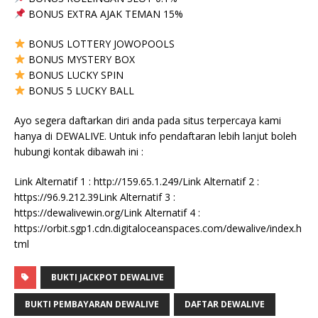
BONUS EXTRA AJAK TEMAN 15%
BONUS LOTTERY JOWOPOOLS
BONUS MYSTERY BOX
BONUS LUCKY SPIN
BONUS 5 LUCKY BALL
Ayo segera daftarkan diri anda pada situs terpercaya kami
hanya di DEWALIVE. Untuk info pendaftaran lebih lanjut boleh
hubungi kontak dibawah ini :
Link Alternatif 1 : http://159.65.1.249/Link Alternatif 2 :
https://96.9.212.39Link Alternatif 3 :
https://dewalivewin.org/Link Alternatif 4 :
https://orbit.sgp1.cdn.digitaloceanspaces.com/dewalive/index.h
tml
BUKTI JACKPOT DEWALIVE
BUKTI PEMBAYARAN DEWALIVE
DAFTAR DEWALIVE