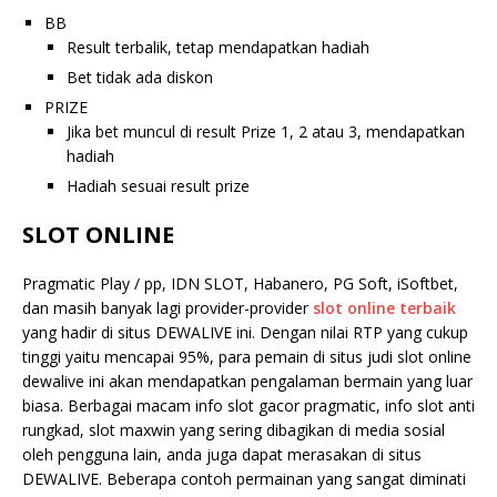
BB
Result terbalik, tetap mendapatkan hadiah
Bet tidak ada diskon
PRIZE
Jika bet muncul di result Prize 1, 2 atau 3, mendapatkan
hadiah
Hadiah sesuai result prize
SLOT ONLINE
Pragmatic Play / pp, IDN SLOT, Habanero, PG Soft, iSoftbet,
dan masih banyak lagi provider-provider
slot online terbaik
yang hadir di situs DEWALIVE ini. Dengan nilai RTP yang cukup
tinggi yaitu mencapai 95%, para pemain di situs judi slot online
dewalive ini akan mendapatkan pengalaman bermain yang luar
biasa. Berbagai macam info slot gacor pragmatic, info slot anti
rungkad, slot maxwin yang sering dibagikan di media sosial
oleh pengguna lain, anda juga dapat merasakan di situs
DEWALIVE. Beberapa contoh permainan yang sangat diminati