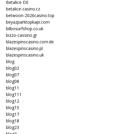
Betalice DE
betalice-casino.cz
betwoon-2026casino.top
beyazparktopkapi.com
bilbosurfshop.co.uk
bizzo-cassino.gr
blazespinscasino.com.de
blazespinscasino.pl
blazespinscasino.uk
blog
blog02
blog07
blog08
blog11
blog111
blog12
blog15
blog17
blog18
blog23
blog3