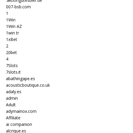
.aktiongutesbier.de
007-bsb.com
1
1Win
1Win AZ
1win tr
1xBet
2
20bet
4
7Slots
7slots.it
abathingape.es
acousticboutique.co.uk
adaly.es
admin
Adult
adymainox.com
Affiliate
ai companion
alcrique.es