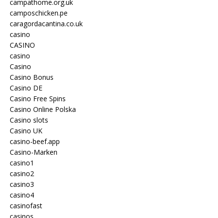
campathome.org.uk
camposchicken.pe
caragordacantina.co.uk
casino
CASINO
casino
Casino
Casino Bonus
Casino DE
Casino Free Spins
Casino Online Polska
Casino slots
Casino UK
casino-beef.app
Casino-Marken
casino1
casino2
casino3
casino4
casinofast
casinos