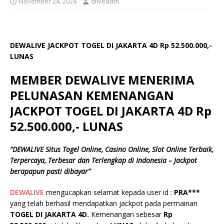
November 24, 2024
dliveadm
DEWALIVE JACKPOT TOGEL DI JAKARTA 4D Rp 52.500.000,-
LUNAS
MEMBER DEWALIVE MENERIMA
PELUNASAN KEMENANGAN
JACKPOT TOGEL DI JAKARTA 4D Rp
52.500.000,- LUNAS
“
DEWALIVE
Situs Togel Online, Casino Online, Slot Online Terbaik,
Terpercaya, Terbesar dan Terlengkap di Indonesia – Jackpot
berapapun pasti dibayar”
DEWALIVE
mengucapkan selamat kepada user id :
PRA***
yang telah berhasil mendapatkan jackpot pada permainan
TOGEL DI JAKARTA 4D.
Kemenangan sebesar
Rp