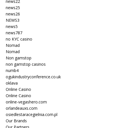
news22
news25
news26
NEWS3
news5
news787
no KYC casino
Nomad
Nomad
Non gamstop
non gamstop casinos
numb4
ogukindustryconference.co.uk
oklava
Online Casino
Online Casino
online-vegashero.com
orlandeauxs.com
osiedlestaracegielnia.com.pl
Our Brands
Our Partners