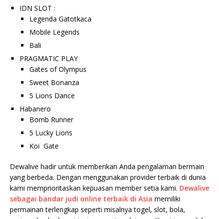
IDN SLOT :
Legenda Gatotkaca
Mobile Legends
Bali
PRAGMATIC PLAY
Gates of Olympus
Sweet Bonanza
5 Lions Dance
Habanero
Bomb Runner
5 Lucky Lions
Koi Gate
Dewalive hadir untuk memberikan Anda pengalaman bermain
yang berbeda. Dengan menggunakan provider terbaik di dunia
kami memprioritaskan kepuasan member setia kami.
Dewalive
sebagai bandar judi online terbaik di Asia
memiliki
permainan terlengkap seperti misalnya togel, slot, bola,