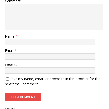
Comment
Name
*
Email
*
Website
Save my name, email, and website in this browser for the
next time I comment.
Search