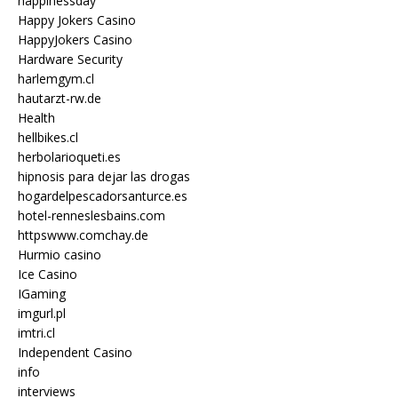
happinessday
Happy Jokers Casino
HappyJokers Casino
Hardware Security
harlemgym.cl
hautarzt-rw.de
Health
hellbikes.cl
herbolarioqueti.es
hipnosis para dejar las drogas
hogardelpescadorsanturce.es
hotel-renneslesbains.com
httpswww.comchay.de
Hurmio casino
Ice Casino
IGaming
imgurl.pl
imtri.cl
Independent Casino
info
interviews