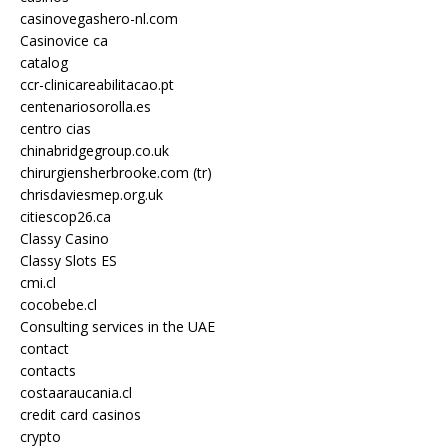
casinovegashero-nl.com
Casinovice ca
catalog
ccr-clinicareabilitacao.pt
centenariosorolla.es
centro cias
chinabridgegroup.co.uk
chirurgiensherbrooke.com (tr)
chrisdaviesmep.org.uk
citiescop26.ca
Classy Casino
Classy Slots ES
cmi.cl
cocobebe.cl
Consulting services in the UAE
contact
contacts
costaaraucania.cl
credit card casinos
crypto