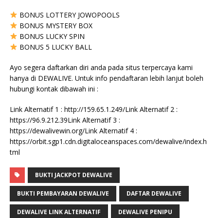
BONUS LOTTERY JOWOPOOLS
BONUS MYSTERY BOX
BONUS LUCKY SPIN
BONUS 5 LUCKY BALL
Ayo segera daftarkan diri anda pada situs terpercaya kami
hanya di DEWALIVE. Untuk info pendaftaran lebih lanjut boleh
hubungi kontak dibawah ini :
Link Alternatif 1 : http://159.65.1.249/Link Alternatif 2 :
https://96.9.212.39Link Alternatif 3 :
https://dewalivewin.org/Link Alternatif 4 :
https://orbit.sgp1.cdn.digitaloceanspaces.com/dewalive/index.h
tml
BUKTI JACKPOT DEWALIVE
BUKTI PEMBAYARAN DEWALIVE
DAFTAR DEWALIVE
DEWALIVE LINK ALTERNATIF
DEWALIVE PENIPU