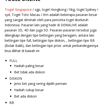
Togel Singapore
/ sgp, togel Hongkong / hkg, togel Sydney /
syd, Togel Toto Macau / ttm adalah beberapa pasaran besar
yang sangat diminati oleh para pencinta togel diseluruh
Indonesia. Pasaran lain yang hadir di DEWALIVE adalah
pasaran 3D, 4D dan juga 5D. Pasaran-pasaran tersebut juga
dilengkapi dengan tipe bettingan yang beragam, antara lain
bettingan tipe full, bettingan tipe diskon, , bettingan tipe BB
(Bolak Balik), dan bettingan tipe prize. untuk perbandingannya
bisa dilihat di bawah ini
FULL
Hadiah paling besar
Bet tidak ada diskon
DISKON
Jenis bet yang sering dipilih pemain
Hadiah cukup besar
Bet ada diskon
BB