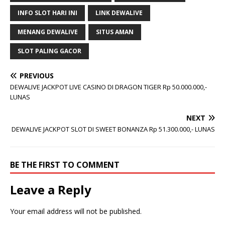
INFO SLOT HARI INI
LINK DEWALIVE
MENANG DEWALIVE
SITUS AMAN
SLOT PALING GACOR
PREVIOUS
DEWALIVE JACKPOT LIVE CASINO DI DRAGON TIGER Rp 50.000.000,-
LUNAS
NEXT
DEWALIVE JACKPOT SLOT DI SWEET BONANZA Rp 51.300.000,- LUNAS
BE THE FIRST TO COMMENT
Leave a Reply
Your email address will not be published.