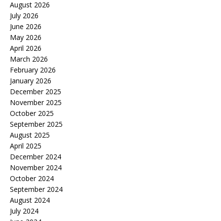
August 2026
July 2026
June 2026
May 2026
April 2026
March 2026
February 2026
January 2026
December 2025
November 2025
October 2025
September 2025
August 2025
April 2025
December 2024
November 2024
October 2024
September 2024
August 2024
July 2024