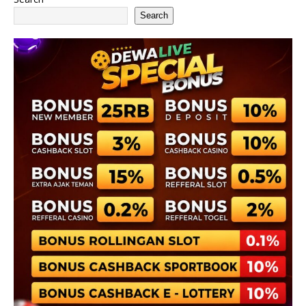
Search