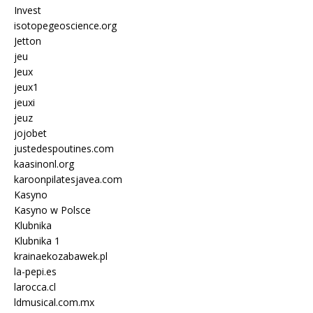
Invest
isotopegeoscience.org
Jetton
jeu
Jeux
jeux1
jeuxi
jeuz
jojobet
justedespoutines.com
kaasinonl.org
karoonpilatesjavea.com
Kasyno
Kasyno w Polsce
Klubnika
Klubnika 1
krainaekozabawek.pl
la-pepi.es
larocca.cl
ldmusical.com.mx