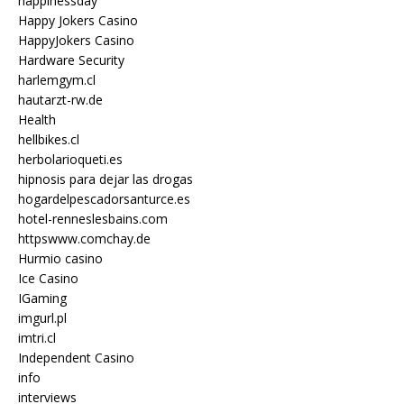
happinessday
Happy Jokers Casino
HappyJokers Casino
Hardware Security
harlemgym.cl
hautarzt-rw.de
Health
hellbikes.cl
herbolarioqueti.es
hipnosis para dejar las drogas
hogardelpescadorsanturce.es
hotel-renneslesbains.com
httpswww.comchay.de
Hurmio casino
Ice Casino
IGaming
imgurl.pl
imtri.cl
Independent Casino
info
interviews