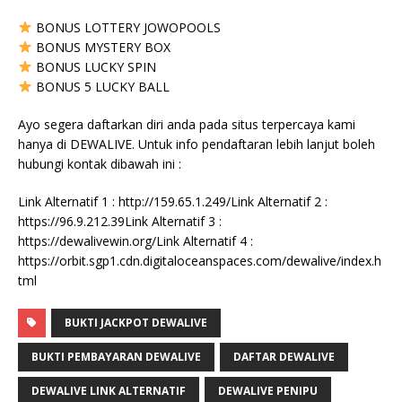
BONUS LOTTERY JOWOPOOLS
BONUS MYSTERY BOX
BONUS LUCKY SPIN
BONUS 5 LUCKY BALL
Ayo segera daftarkan diri anda pada situs terpercaya kami
hanya di DEWALIVE. Untuk info pendaftaran lebih lanjut boleh
hubungi kontak dibawah ini :
Link Alternatif 1 : http://159.65.1.249/Link Alternatif 2 :
https://96.9.212.39Link Alternatif 3 :
https://dewalivewin.org/Link Alternatif 4 :
https://orbit.sgp1.cdn.digitaloceanspaces.com/dewalive/index.h
tml
BUKTI JACKPOT DEWALIVE
BUKTI PEMBAYARAN DEWALIVE
DAFTAR DEWALIVE
DEWALIVE LINK ALTERNATIF
DEWALIVE PENIPU