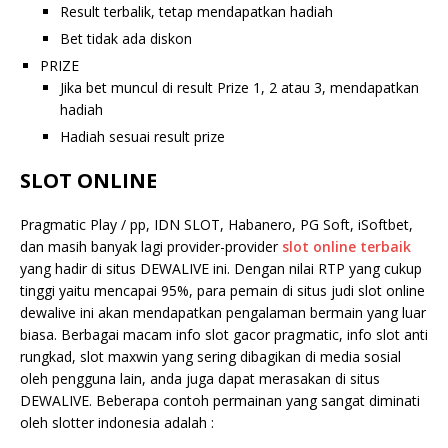
Result terbalik, tetap mendapatkan hadiah
Bet tidak ada diskon
PRIZE
Jika bet muncul di result Prize 1, 2 atau 3, mendapatkan
hadiah
Hadiah sesuai result prize
SLOT ONLINE
Pragmatic Play / pp, IDN SLOT, Habanero, PG Soft, iSoftbet,
dan masih banyak lagi provider-provider
slot online terbaik
yang hadir di situs DEWALIVE ini. Dengan nilai RTP yang cukup
tinggi yaitu mencapai 95%, para pemain di situs judi slot online
dewalive ini akan mendapatkan pengalaman bermain yang luar
biasa. Berbagai macam info slot gacor pragmatic, info slot anti
rungkad, slot maxwin yang sering dibagikan di media sosial
oleh pengguna lain, anda juga dapat merasakan di situs
DEWALIVE. Beberapa contoh permainan yang sangat diminati
oleh slotter indonesia adalah :