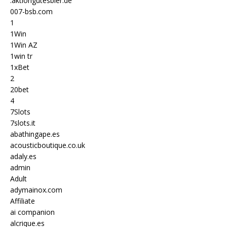
.aktiongutesbier.de
007-bsb.com
1
1Win
1Win AZ
1win tr
1xBet
2
20bet
4
7Slots
7slots.it
abathingape.es
acousticboutique.co.uk
adaly.es
admin
Adult
adymainox.com
Affiliate
ai companion
alcrique.es