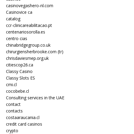
casinovegashero-nl.com
Casinovice ca
catalog
ccr-clinicareabilitacao.pt
centenariosorolla.es
centro cias
chinabridgegroup.co.uk
chirurgiensherbrooke.com (tr)
chrisdaviesmep.org.uk
citiescop26.ca
Classy Casino
Classy Slots ES
cmi.cl
cocobebe.cl
Consulting services in the UAE
contact
contacts
costaaraucania.cl
credit card casinos
crypto