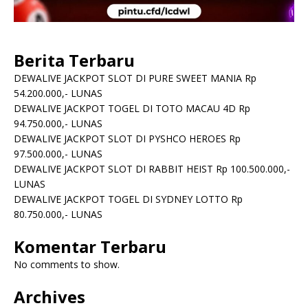
Berita Terbaru
DEWALIVE JACKPOT SLOT DI PURE SWEET MANIA Rp
54.200.000,- LUNAS
DEWALIVE JACKPOT TOGEL DI TOTO MACAU 4D Rp
94.750.000,- LUNAS
DEWALIVE JACKPOT SLOT DI PYSHCO HEROES Rp
97.500.000,- LUNAS
DEWALIVE JACKPOT SLOT DI RABBIT HEIST Rp 100.500.000,-
LUNAS
DEWALIVE JACKPOT TOGEL DI SYDNEY LOTTO Rp
80.750.000,- LUNAS
Komentar Terbaru
No comments to show.
Archives