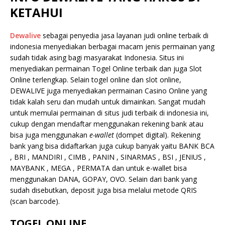
KETAHUI
Dewalive
sebagai penyedia jasa layanan judi online terbaik di
indonesia menyediakan berbagai macam jenis permainan yang
sudah tidak asing bagi masyarakat Indonesia. Situs ini
menyediakan permainan Togel Online terbaik dan juga Slot
Online terlengkap. Selain togel online dan slot online,
DEWALIVE juga menyediakan permainan Casino Online yang
tidak kalah seru dan mudah untuk dimainkan. Sangat mudah
untuk memulai permainan di situs judi terbaik di indonesia ini,
cukup dengan mendaftar menggunakan rekening bank atau
bisa juga menggunakan
e-wallet
(dompet digital). Rekening
bank yang bisa didaftarkan juga cukup banyak yaitu BANK BCA
, BRI , MANDIRI , CIMB , PANIN , SINARMAS , BSI , JENIUS ,
MAYBANK , MEGA , PERMATA dan untuk e-wallet bisa
menggunakan DANA, GOPAY, OVO. Selain dari bank yang
sudah disebutkan, deposit juga bisa melalui metode QRIS
(scan barcode).
TOGEL ONLINE