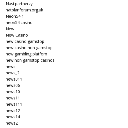
Nasi partnerzy
natplanforum.org.uk
Neon54 1
neon54.casino
New
New Casino
new casino gamstop
new casino non gamstop
new gambling platfom
new non gamstop casinos
news
news_2
news011
news06
news10
news11
news111
news12
news14
news2