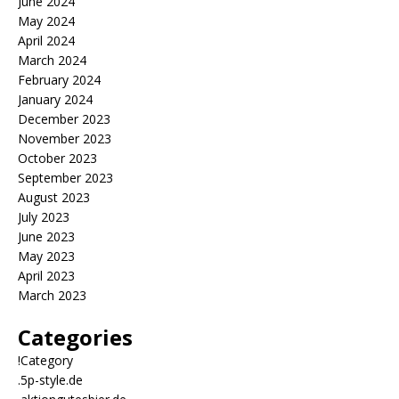
June 2024
May 2024
April 2024
March 2024
February 2024
January 2024
December 2023
November 2023
October 2023
September 2023
August 2023
July 2023
June 2023
May 2023
April 2023
March 2023
Categories
!Category
.5p-style.de