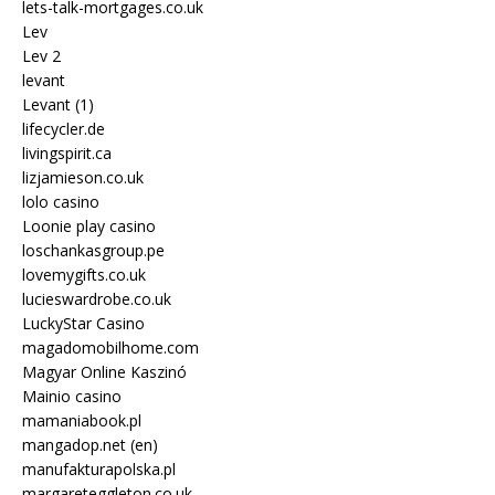
lets-talk-mortgages.co.uk
Lev
Lev 2
levant
Levant (1)
lifecycler.de
livingspirit.ca
lizjamieson.co.uk
lolo casino
Loonie play casino
loschankasgroup.pe
lovemygifts.co.uk
lucieswardrobe.co.uk
LuckyStar Casino
magadomobilhome.com
Magyar Online Kaszinó
Mainio casino
mamaniabook.pl
mangadop.net (en)
manufakturapolska.pl
margareteggleton.co.uk