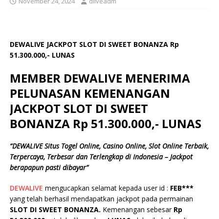
November 24, 2024
dliveadm
DEWALIVE JACKPOT SLOT DI SWEET BONANZA Rp
51.300.000,- LUNAS
MEMBER DEWALIVE MENERIMA
PELUNASAN KEMENANGAN
JACKPOT SLOT DI SWEET
BONANZA Rp 51.300.000,- LUNAS
“
DEWALIVE
Situs Togel Online, Casino Online, Slot Online Terbaik,
Terpercaya, Terbesar dan Terlengkap di Indonesia – Jackpot
berapapun pasti dibayar”
DEWALIVE
mengucapkan selamat kepada user id :
FEB***
yang telah berhasil mendapatkan jackpot pada permainan
SLOT DI SWEET BONANZA.
Kemenangan sebesar
Rp