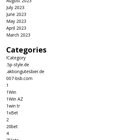
August 2023
July 2023
June 2023
May 2023
April 2023
March 2023
Categories
!Category
.5p-style.de
.aktiongutesbier.de
007-bsb.com
1
1Win
1Win AZ
1win tr
1xBet
2
20bet
4