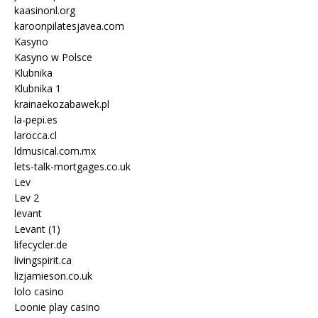
kaasinonl.org
karoonpilatesjavea.com
Kasyno
Kasyno w Polsce
Klubnika
Klubnika 1
krainaekozabawek.pl
la-pepi.es
larocca.cl
ldmusical.com.mx
lets-talk-mortgages.co.uk
Lev
Lev 2
levant
Levant (1)
lifecycler.de
livingspirit.ca
lizjamieson.co.uk
lolo casino
Loonie play casino