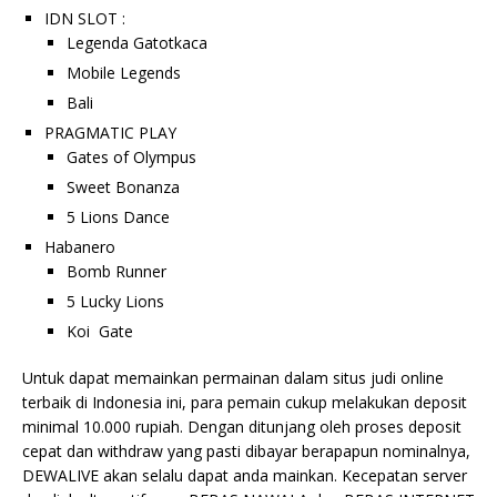
IDN SLOT :
Legenda Gatotkaca
Mobile Legends
Bali
PRAGMATIC PLAY
Gates of Olympus
Sweet Bonanza
5 Lions Dance
Habanero
Bomb Runner
5 Lucky Lions
Koi Gate
Untuk dapat memainkan permainan dalam situs judi online
terbaik di Indonesia ini, para pemain cukup melakukan deposit
minimal 10.000 rupiah. Dengan ditunjang oleh proses deposit
cepat dan withdraw yang pasti dibayar berapapun nominalnya,
DEWALIVE akan selalu dapat anda mainkan. Kecepatan server