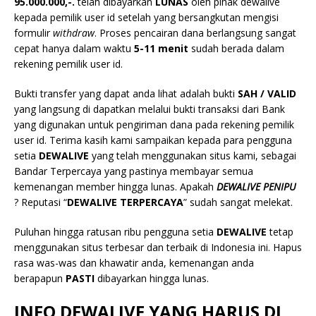
95.000.000,-.
telah dibayarkan
LUNAS
oleh pihak dewalive
kepada pemilik user id setelah yang bersangkutan mengisi
formulir
withdraw
. Proses pencairan dana berlangsung sangat
cepat hanya dalam waktu
5-11 menit
sudah berada dalam
rekening pemilik user id.
Bukti transfer yang dapat anda lihat adalah bukti
SAH / VALID
yang langsung di dapatkan melalui bukti transaksi dari Bank
yang digunakan untuk pengiriman dana pada rekening pemilik
user id. Terima kasih kami sampaikan kepada para pengguna
setia
DEWALIVE
yang telah menggunakan situs kami, sebagai
Bandar Terpercaya yang pastinya membayar semua
kemenangan member hingga lunas. Apakah
DEWALIVE
PENIPU
? Reputasi “
DEWALIVE
TERPERCAYA
” sudah sangat melekat.
Puluhan hingga ratusan ribu pengguna setia
DEWALIVE
tetap
menggunakan situs terbesar dan terbaik di Indonesia ini. Hapus
rasa was-was dan khawatir anda, kemenangan anda
berapapun
PASTI
dibayarkan hingga lunas.
INFO DEWALIVE
YANG HARUS DI