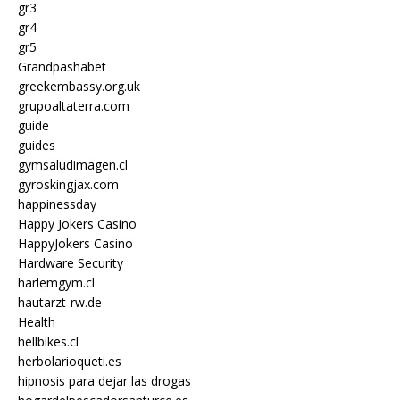
gr3
gr4
gr5
Grandpashabet
greekembassy.org.uk
grupoaltaterra.com
guide
guides
gymsaludimagen.cl
gyroskingjax.com
happinessday
Happy Jokers Casino
HappyJokers Casino
Hardware Security
harlemgym.cl
hautarzt-rw.de
Health
hellbikes.cl
herbolarioqueti.es
hipnosis para dejar las drogas