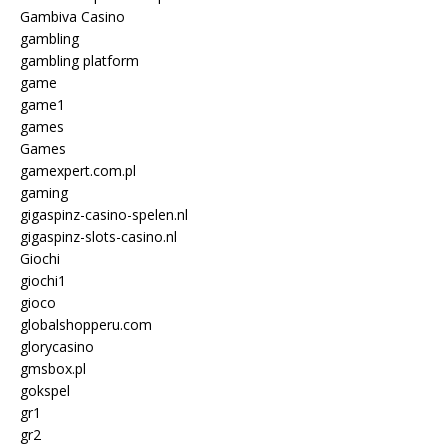
Gambiva Casino
gambling
gambling platform
game
game1
games
Games
gamexpert.com.pl
gaming
gigaspinz-casino-spelen.nl
gigaspinz-slots-casino.nl
Giochi
giochi1
gioco
globalshopperu.com
glorycasino
gmsbox.pl
gokspel
gr1
gr2