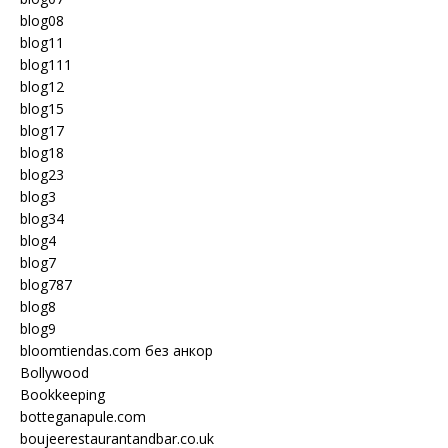
blog08
blog11
blog111
blog12
blog15
blog17
blog18
blog23
blog3
blog34
blog4
blog7
blog787
blog8
blog9
bloomtiendas.com без анкор
Bollywood
Bookkeeping
botteganapule.com
boujeerestaurantandbar.co.uk