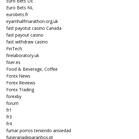
Euro Bets DE
Euro Bets NL
eurobets.fr
eyamhalfmarathon.org.uk
fast payotut casino Canada
fast payout casino
fast withdraw casino
FinTech
firelaboratory.uk
fiser.es
Food & Beverage, Coffee
Forex News
Forex Reviews
Forex Trading
forexby
forum
fr1
fr3
fr4
fumar porros teniendo ansiedad
funerariadeparanhos.pt