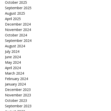
October 2025
September 2025
August 2025
April 2025
December 2024
November 2024
October 2024
September 2024
August 2024
July 2024
June 2024
May 2024
April 2024
March 2024
February 2024
January 2024
December 2023
November 2023
October 2023
September 2023