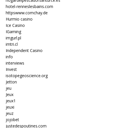
hogardelpescadorsanturce.es
hotel-renneslesbains.com
httpswww.comchay.de
Hurmio casino
Ice Casino
IGaming
imgurl.pl
imtri.cl
Independent Casino
info
interviews
Invest
isotopegeoscience.org
Jetton
jeu
Jeux
jeux1
jeuxi
jeuz
jojobet
justedespoutines.com