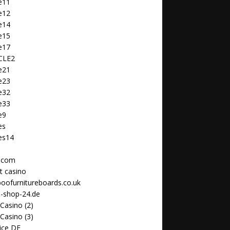
le11
le12
le14
le15
le17
CLE2
le21
le23
le32
le33
le9
es
les14
scom
t casino
oofurnitureboards.co.uk
-shop-24.de
Casino (2)
Casino (3)
ice DE